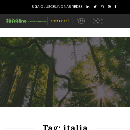
SIGA O JUSCELINO NAS REDES
80
1407
0
Tag: italia