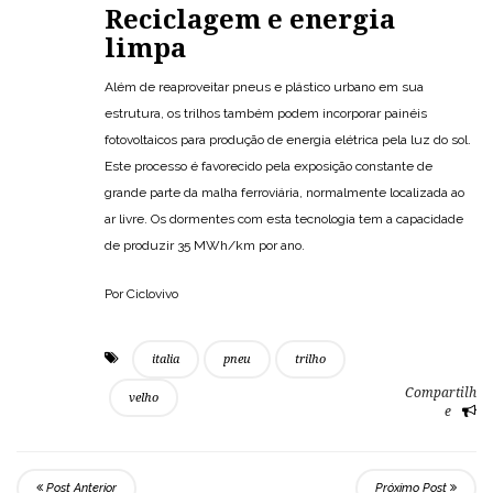
Reciclagem e energia
limpa
Além de reaproveitar pneus e plástico urbano em sua
estrutura, os trilhos também podem incorporar painéis
fotovoltaicos para produção de energia elétrica pela luz do sol.
Este processo é favorecido pela exposição constante de
grande parte da malha ferroviária, normalmente localizada ao
ar livre. Os dormentes com esta tecnologia tem a capacidade
de produzir 35 MWh/km por ano.
Por Ciclovivo
italia
pneu
trilho
Compartilh
velho
e
Post Anterior
Próximo Post