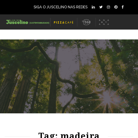
SIGA O JUSCELINO NAS REDES
80
1072
0
82
1571
1
Tag: madeira