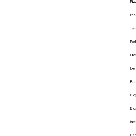
Piz
Fac
Twi
Por
Ele
Len
Fac
Blo
Blo
Inv
Har