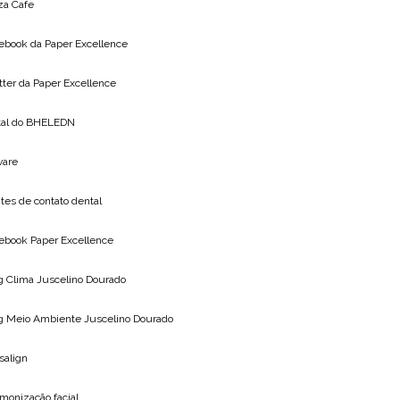
za Cafe
ebook da
Paper Excellence
tter da
Paper Excellence
tal do
BHELEDN
vare
tes de contato dental
ebook Paper Excellence
g Clima
Juscelino Dourado
g Meio Ambiente
Juscelino Dourado
isalign
monização facial