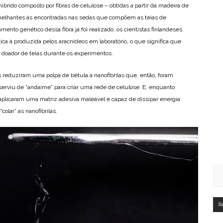
brido composto por fibras de celulose – obtidas a partir da madeira de
semelhantes às encontradas nas sedas que compõem as teias de
ento genético dessa fibra já foi realizado, os cientistas finlandeses
a à produzida pelos aracnídeos em laboratório, o que significa que
doador de teias durante os experimentos.
 reduziram uma polpa de bétula a nanofibrilas que, então, foram
erviu de “andaime” para criar uma rede de celulose. E, enquanto
 aplicaram uma matriz adesiva maleável e capaz de dissipar energia
colar” as nanofibrilas.
Su