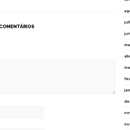
ag
ju
 COMENTÁRIOS
ju
ma
ab
ma
fe
ja
de
no
ou