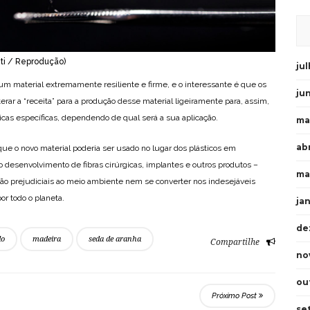
hti / Reprodução)
ju
um material extremamente resiliente e firme, e o interessante é que os
ju
ar a “receita” para a produção desse material ligeiramente para, assim,
icas específicas, dependendo de qual será a sua aplicação.
ma
abr
que o novo material poderia ser usado no lugar dos plásticos em
 o desenvolvimento de fibras cirúrgicas, implantes e outros produtos –
ma
ão prejudiciais ao meio ambiente nem se converter nos indesejáveis
r todo o planeta.
ja
de
do
madeira
seda de aranha
Compartilhe
no
ou
Próximo Post
se