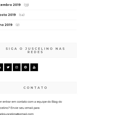
tembro 2019
(33)
osto 2019
(14)
lho 2019
(2)
SIGA O JUSCELINO NAS
REDES
CONTATO
r entrar em contato com a equipe do Blog do
celino? Envie seu email para
gdojuscelino@gmail.com