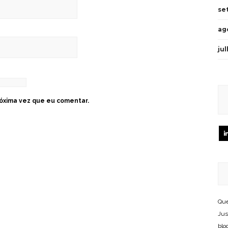
se
ag
ju
óxima vez que eu comentar.
Que
Jus
blo