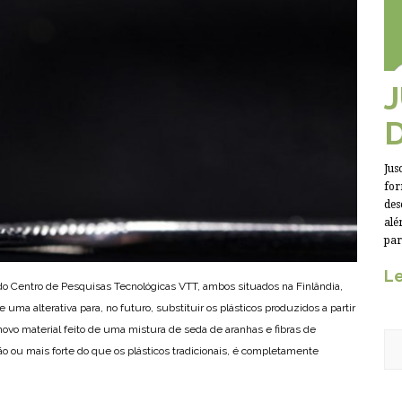
Jus
for
des
alé
par
Le
do Centro de Pesquisas Tecnológicas VTT, ambos situados na Finlândia,
uma alterativa para, no futuro, substituir os plásticos produzidos a partir
novo material feito de uma mistura de seda de aranhas e fibras de
ão ou mais forte do que os plásticos tradicionais, é completamente