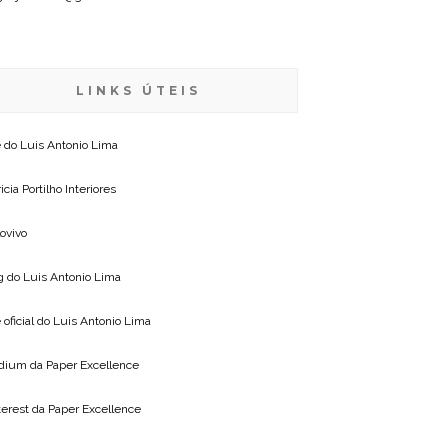
LINKS ÚTEIS
e do
Luis Antonio Lima
icia Portilho Interiores
lovivo
g do
Luis Antonio Lima
 oficial do
Luis Antonio Lima
dium da
Paper Excellence
terest da
Paper Excellence