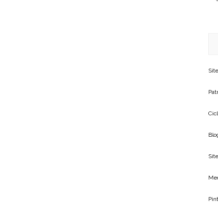
Sit
Patr
Cic
Blo
Site
Me
Pin