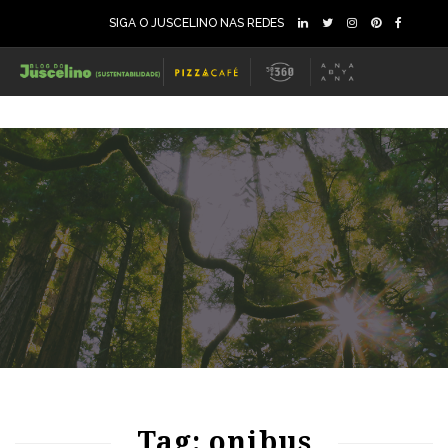
SIGA O JUSCELINO NAS REDES
87
1122
0
74
1063
0
Tag: onibus