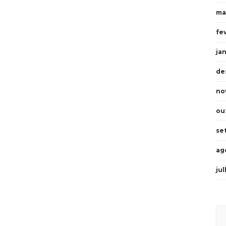
ma
fe
ja
de
no
ou
se
ag
ju