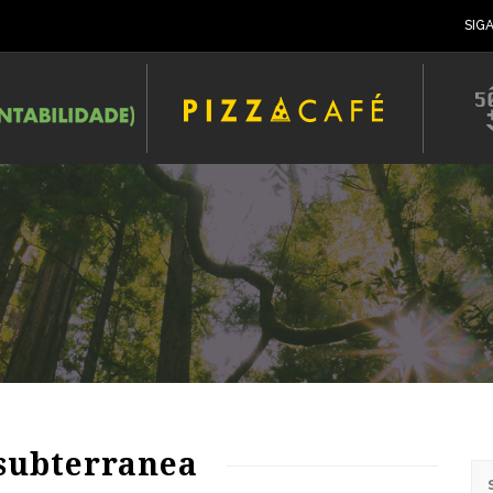
SIG
 subterranea