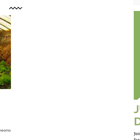
 mesmo
Jus