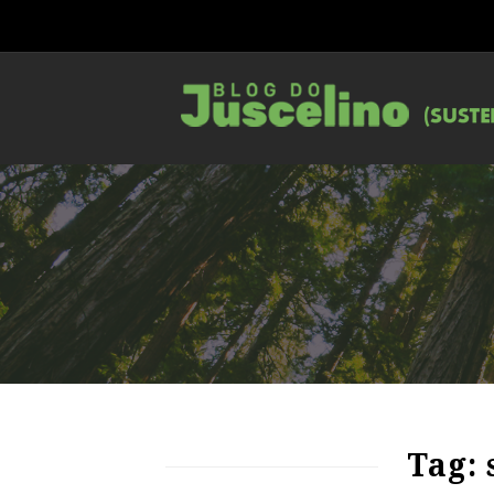
72
1042
0
Tag: