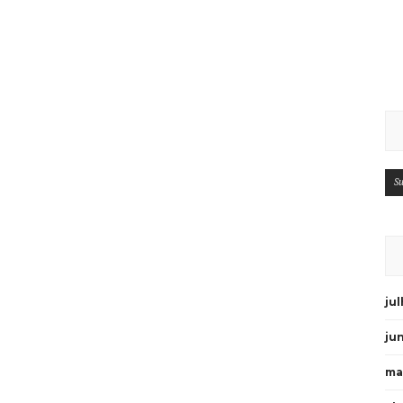
Su
ju
ju
ma