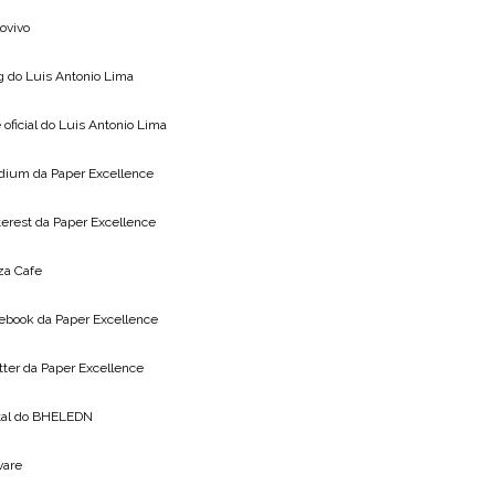
lovivo
g do
Luis Antonio Lima
 oficial do
Luis Antonio Lima
dium da
Paper Excellence
terest da
Paper Excellence
za Cafe
ebook da
Paper Excellence
tter da
Paper Excellence
tal do
BHELEDN
vare