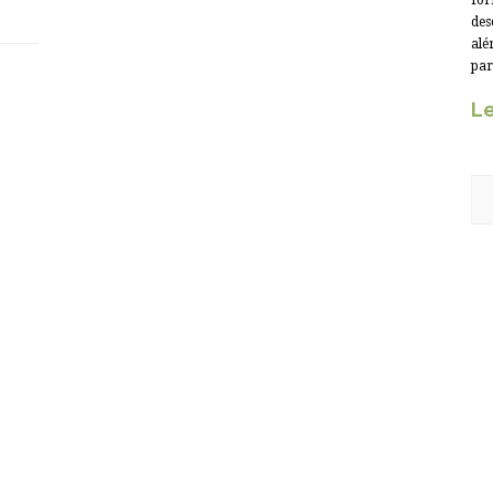
for
des
alé
par
Le