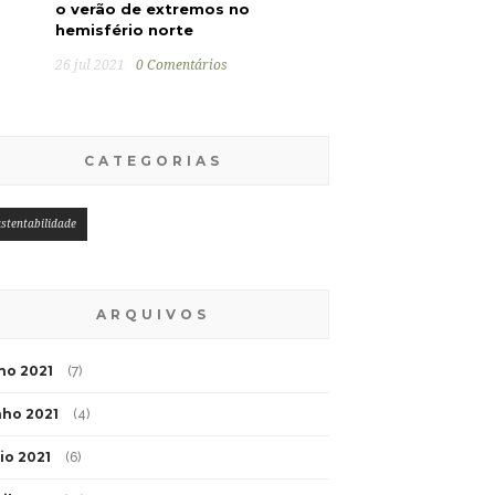
o verão de extremos no
hemisfério norte
26 jul 2021
0 Comentários
CATEGORIAS
stentabilidade
ARQUIVOS
lho 2021
(7)
nho 2021
(4)
io 2021
(6)