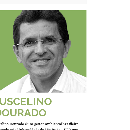
JUSCELINO
DOURADO
celino Dourado é um gestor ambiental brasileiro,