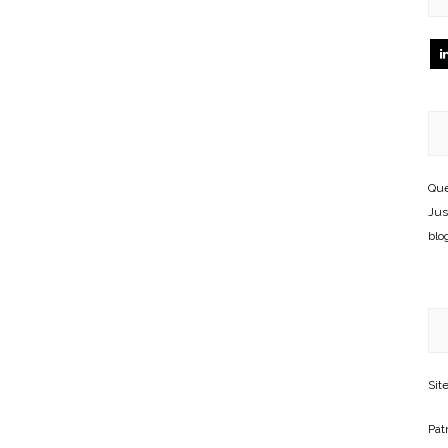
Que
Jus
blo
Sit
Patr