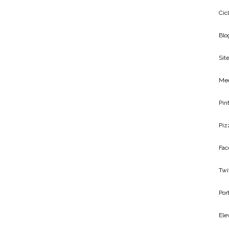
Cic
Blo
Site
Me
Pin
Piz
Fac
Twi
Por
Ele