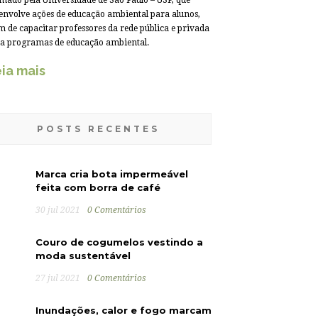
mado pela Universidade de São Paulo – USP, que
envolve ações de educação ambiental para alunos,
m de capacitar professores da rede pública e privada
a programas de educação ambiental.
ia mais
POSTS RECENTES
Marca cria bota impermeável
feita com borra de café
30 jul 2021
0 Comentários
Couro de cogumelos vestindo a
moda sustentável
27 jul 2021
0 Comentários
Inundações, calor e fogo marcam