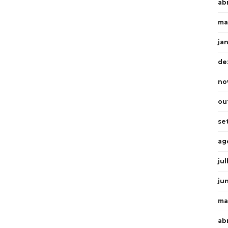
abr
ma
ja
de
no
ou
se
ag
ju
ju
ma
ab