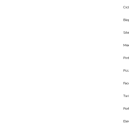
Cic
Blo
Site
Me
Pin
Piz
Fac
Twi
Por
Ele