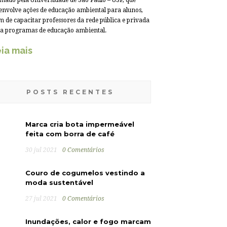
mado pela Universidade de São Paulo – USP, que
envolve ações de educação ambiental para alunos,
m de capacitar professores da rede pública e privada
a programas de educação ambiental.
ia mais
POSTS RECENTES
Marca cria bota impermeável
feita com borra de café
30 jul 2021
0 Comentários
Couro de cogumelos vestindo a
moda sustentável
27 jul 2021
0 Comentários
Inundações, calor e fogo marcam