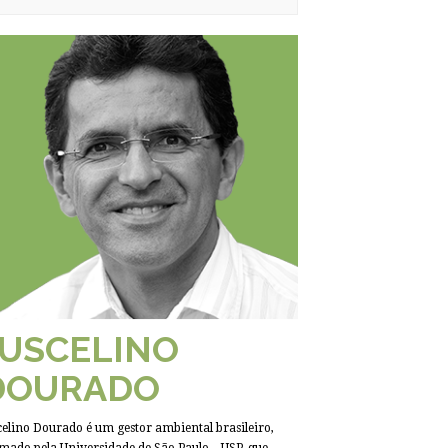
JUSCELINO
DOURADO
celino Dourado é um gestor ambiental brasileiro,