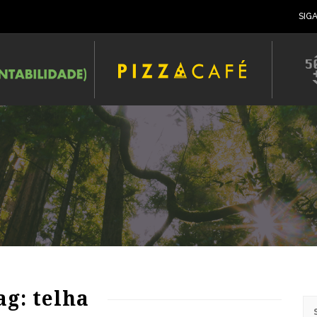
SIG
98
1850
0
ag: telha