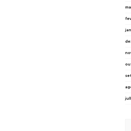
ma
fe
ja
de
no
ou
se
ag
ju