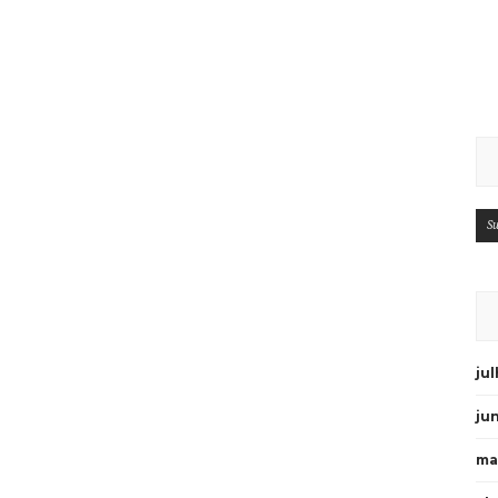
Su
ju
ju
ma