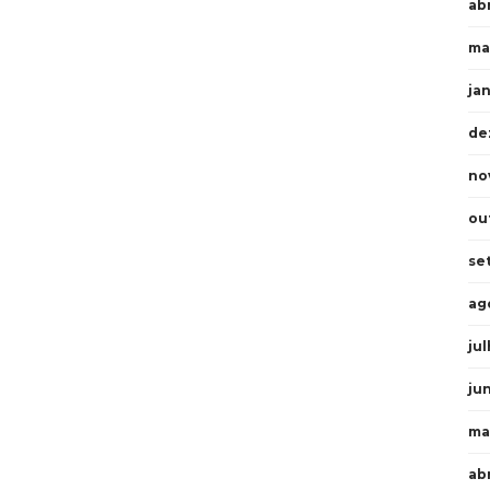
abr
ma
ja
de
no
ou
se
ag
ju
ju
ma
ab