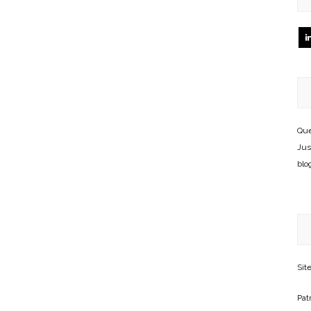
Que
Jus
blo
Sit
Patr