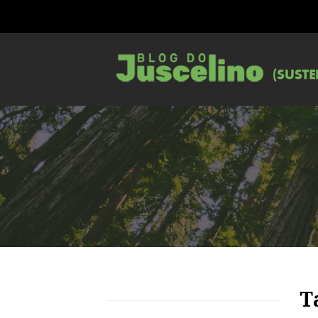
79
1216
0
T