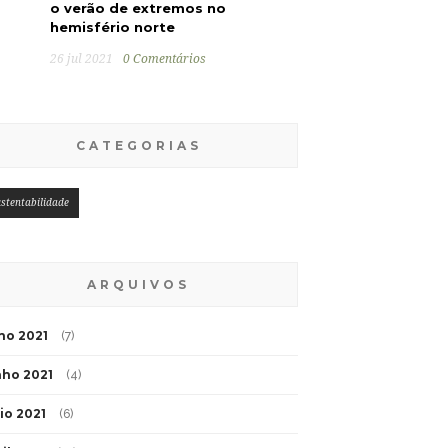
o verão de extremos no
hemisfério norte
26 jul 2021
0 Comentários
CATEGORIAS
stentabilidade
ARQUIVOS
lho 2021
(7)
nho 2021
(4)
io 2021
(6)