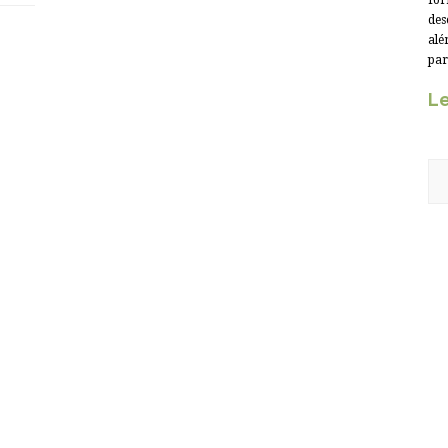
for
des
alé
par
Le