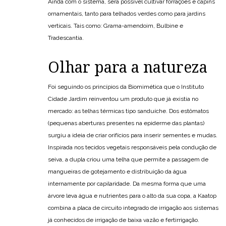
Ainda com o sistema, será possível cultivar forrações e capins
ornamentais, tanto para telhados verdes como para jardins
verticais. Tais como: Grama-amendoim, Bulbine e
Tradescantia.
Olhar para a natureza
Foi seguindo os princípios da Biomimética que o Instituto
Cidade Jardim reinventou um produto que já existia no
mercado: as telhas térmicas tipo sanduíche. Dos estômatos
(pequenas aberturas presentes na epiderme das plantas)
surgiu a ideia de criar orifícios para inserir sementes e mudas.
Inspirada nos tecidos vegetais responsáveis pela condução de
seiva, a dupla criou uma telha que permite a passagem de
mangueiras de gotejamento e distribuição da água
internamente por capilaridade. Da mesma forma que uma
árvore leva água e nutrientes para o alto da sua copa, a Kaatop
combina a placa de circuito integrado de irrigação aos sistemas
já conhecidos de irrigação de baixa vazão e fertirrigação.