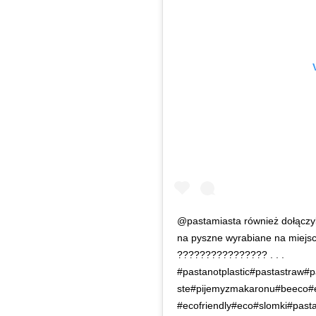
@pastamiasta również dołączy
na pyszne wyrabiane na miejscu
???????????????? . . .
#pastanotplastic#pastastraw#
ste#pijemyzmakaronu#beeco#ek
#ecofriendly#eco#slomki#past