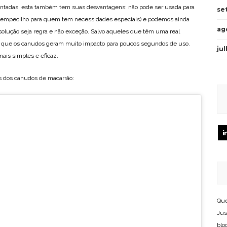
entadas, esta também tem suas desvantagens: não pode ser usada para
se
o empecilho para quem tem necessidades especiais) e podemos ainda
ag
 solução seja regra e não exceção. Salvo aqueles que têm uma real
 de que os canudos geram muito impacto para poucos segundos de uso.
ju
mais simples e eficaz.
os dos canudos de macarrão:
Que
Jus
blo