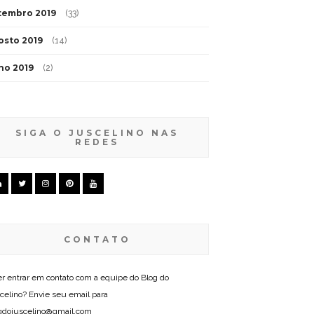
tembro 2019
(33)
osto 2019
(14)
lho 2019
(2)
SIGA O JUSCELINO NAS
REDES
CONTATO
r entrar em contato com a equipe do Blog do
celino? Envie seu email para
gdojuscelino@gmail.com