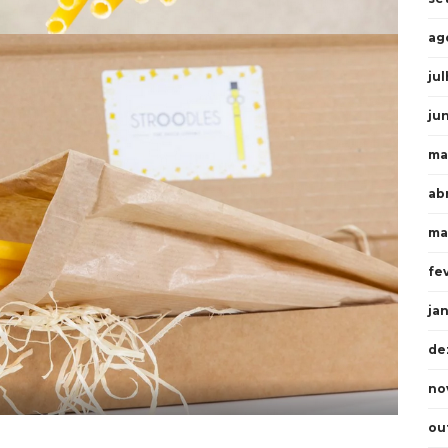
ag
ju
ju
ma
ab
ma
fe
ja
de
no
ou