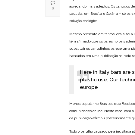
agregando mais adeptos. Os canudos de 
0
paulista, em Brasília e Goiânia – só para
solução ecológica.
Mesmo presente em tantos locais, foi a I
têm afirmado que os bares no país aderir
substituir os canudinhos parece uma pia
baseadas em uma publicação na rede soci
Here in Italy bars are
plastic use. Our tech
europe
Menos popular no Brasil do que Facebook
comunidades online. Neste caso, com o s
da publicação afirmou posteriormente que
Todo o barulho causado pela inusitada 