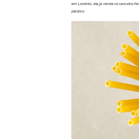
em Londres, ela já vende os canudos fei
plástico: