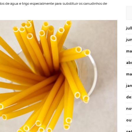
tos de água e trigo especialmente para substituir os canudinhos de
ju
ju
ma
abr
ma
ja
de
no
ou
se