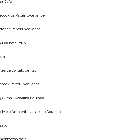
za Cafe
ebook da
Paper Excellence
tter da
Paper Excellence
tal do
BHELEDN
vare
tes de contato dental
ebook Paper Excellence
g Clima
Juscelino Dourado
g Meio Ambiente
Juscelino Dourado
isalign
monização facial