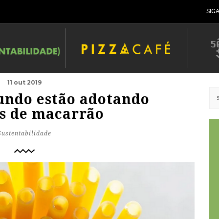
SIG
11 out 2019
undo estão adotando
s de macarrão
Sustentabilidade