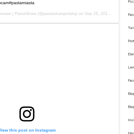
Piz
cocam#pastamiasta
onowe | PastaStraw
(@pastastrawpolska) on
Sep 25, 2019 at 5:12am PDT
Fac
Twi
Por
Ele
Len
Fac
Blo
Blo
Inv
View this post on Instagram
Har