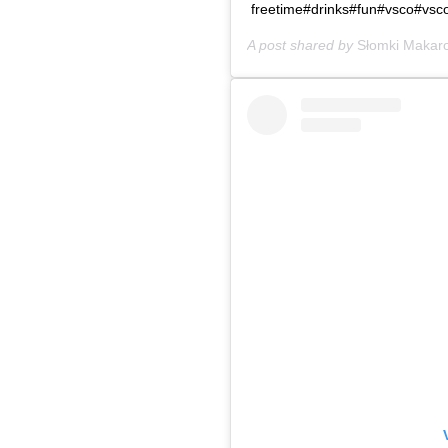
freetime#drinks#fun#vsco#vs
A post shared by
Słomki Makar