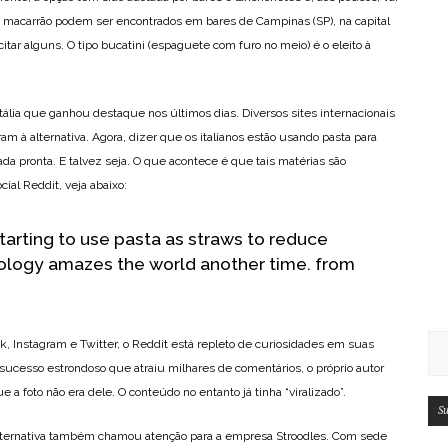
macarrão podem ser encontrados em bares de Campinas (SP), na capital
 citar alguns. O tipo bucatini (espaguete com furo no meio) é o eleito à
tália que ganhou destaque nos últimos dias. Diversos sites internacionais
am à alternativa. Agora, dizer que os italianos estão usando pasta para
da pronta. E talvez seja. O que acontece é que tais matérias são
al Reddit, veja abaixo:
 starting to use pasta as straws to reduce
nology amazes the world another time.
from
, Instagram e Twitter, o Reddit está repleto de curiosidades em suas
ucesso estrondoso que atraiu milhares de comentários, o próprio autor
 a foto não era dele. O conteúdo no entanto já tinha “viralizado”.
Su
alternativa também chamou atenção para a empresa Stroodles. Com sede