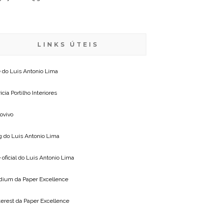
LINKS ÚTEIS
e do
Luis Antonio Lima
icia Portilho Interiores
lovivo
g do
Luis Antonio Lima
 oficial do
Luis Antonio Lima
dium da
Paper Excellence
terest da
Paper Excellence