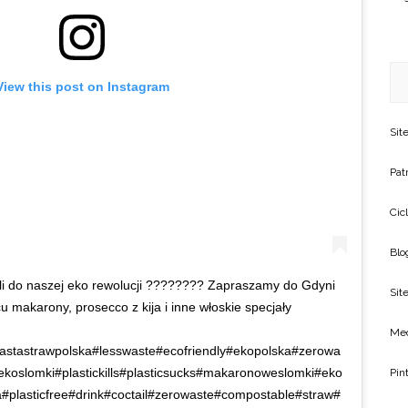
View this post on Instagram
Sit
Patr
Cic
Blo
li do naszej eko rewolucji ???????? Zapraszamy do Gdyni
Site
 makarony, prosecco z kija i inne włoskie specjały
Me
pastastrawpolska#lesswaste#ecofriendly#ekopolska#zerowa
oslomki#plastickills#plasticsucks#makaronoweslomki#eko
Pin
a#plasticfree#drink#coctail#zerowaste#compostable#straw#