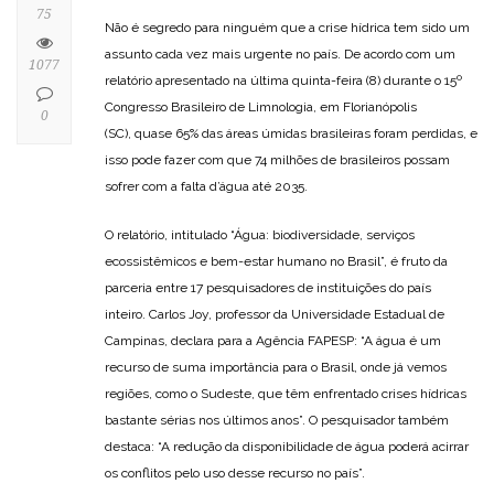
75
Não é segredo para ninguém que a crise hídrica tem sido um
assunto cada vez mais urgente no país. De acordo com um
1077
relatório apresentado na última quinta-feira (8) durante o 15º
Congresso Brasileiro de Limnologia, em Florianópolis
0
(SC), quase 65% das áreas úmidas brasileiras foram perdidas, e
isso pode fazer com que 74 milhões de brasileiros possam
sofrer com a falta d’água até 2035.
O relatório, intitulado “Água: biodiversidade, serviços
ecossistêmicos e bem-estar humano no Brasil”, é fruto da
parceria entre 17 pesquisadores de instituições do país
inteiro. Carlos Joy, professor da Universidade Estadual de
Campinas, declara para a Agência FAPESP: “A água é um
recurso de suma importância para o Brasil, onde já vemos
regiões, como o Sudeste, que têm enfrentado crises hídricas
bastante sérias nos últimos anos”. O pesquisador também
destaca: “A redução da disponibilidade de água poderá acirrar
os conflitos pelo uso desse recurso no país”.