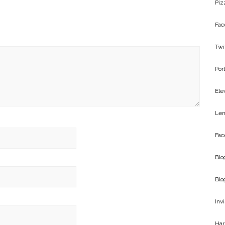
Piz
Fac
Twi
Por
Ele
Len
Fac
Blo
Blo
Inv
Har