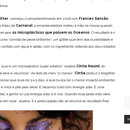
ência.
itter
começou o empreendimento em 2016 com
Frances Sansão
.
 folias de
Carnaval
, a empreendedora meteu a mão na massa quando
el para
os microplásticos que poluem os Oceanos
. O resultado é o
ma “comida de peixe brilhante”, um glitter que tem boa durabilidade e
 contato com água e sabão, com os ingrediente voltando aos seus estados
l, que é um microplástico super estático”, explica
Cintia Naomi
, do
 é leve e volumoso”. Ao lado de mais “11 manas”,
Cintia
produz o bioglitter
cesso que dura de 3 a 5 dias, e que busca ter o menor impacto ambiental
a e mica e põe para secar. E secamos tudo com energia solar. É uma
l, a gente só usa energia solar e é isso. Quando essa pasta está seca,
sso em casa”, explica. E a preocupação não se resume ao resultado final.
Su