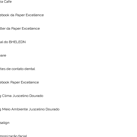
za Cafe
ebook da
Paper Excellence
tter da
Paper Excellence
tal do
BHELEDN
vare
tes de contato dental
ebook Paper Excellence
g Clima
Juscelino Dourado
g Meio Ambiente
Juscelino Dourado
isalign
monização facial