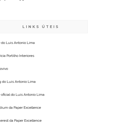
LINKS ÚTEIS
e do
Luis Antonio Lima
icia Portilho Interiores
lovivo
g do
Luis Antonio Lima
 oficial do
Luis Antonio Lima
dium da
Paper Excellence
terest da
Paper Excellence