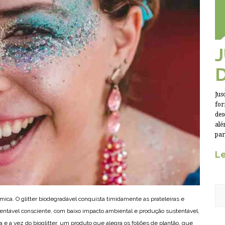
Jus
for
des
alé
par
Le
 mica. O glitter biodegradável conquista timidamente as prateleiras e
ntável consciente, com baixo impacto ambiental e produção sustentável,
ra e a vez do bioglitter, um produto que alegra os foliões de plantão, que