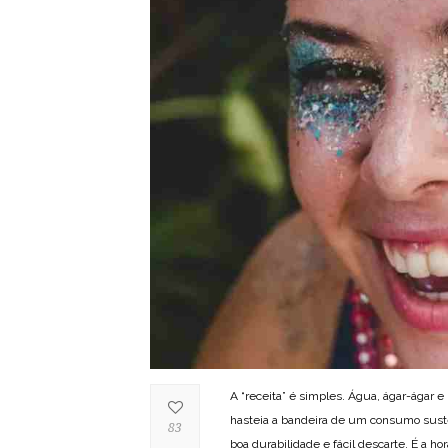
A “receita” é simples. Água, ágar-ágar e
hasteia a bandeira de um consumo suste
83
boa durabilidade e fácil descarte. É a ho