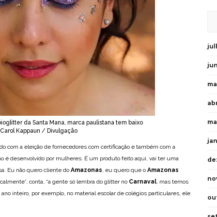
ju
ju
ma
abr
ma
oglitter da Santa Mana, marca paulistana tem baixo
 Carol Kappaun / Divulgação
ja
do com a eleição de fornecedores com certificação e também com a
ho é desenvolvido por mulheres. É um produto feito aqui, vai ter uma
de
sa. Eu não quero cliente do
Amazonas
, eu quero que o
Amazonas
no
calmente”, conta, “a gente só lembra do glitter no
Carnaval
, mas temos
ano inteiro, por exemplo, no material escolar de colégios particulares, ele
ou
se