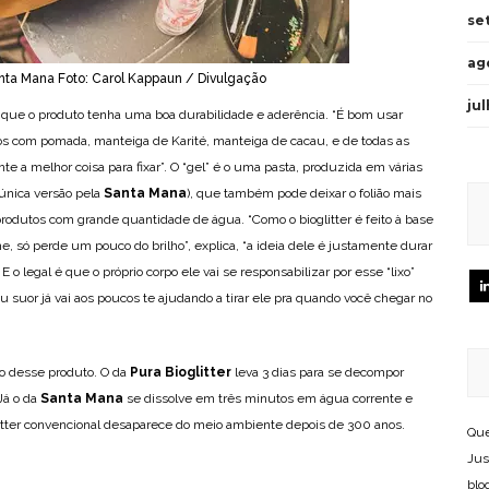
se
ag
nta Mana Foto: Carol Kappaun / Divulgação
ju
 que o produto tenha uma boa durabilidade e aderência. “É bom usar
os com pomada, manteiga de Karité, manteiga de cacau, e de todas as
te a melhor coisa para fixar”. O “gel” é o uma pasta, produzida em várias
única versão pela
Santa Mana
), que também pode deixar o folião mais
odutos com grande quantidade de água. “Como o bioglitter é feito à base
e, só perde um pouco do brilho”, explica, “a ideia dele é justamente durar
 o legal é que o próprio corpo ele vai se responsabilizar por esse “lixo”
 suor já vai aos poucos te ajudando a tirar ele pra quando você chegar no
cio desse produto. O da
Pura Bioglitter
leva 3 dias para se decompor
Já o da
Santa Mana
se dissolve em três minutos em água corrente e
litter convencional desaparece do meio ambiente depois de 300 anos.
Que
Jus
blo