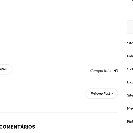
Sit
Patr
Cic
litter
Compartilhe
Blo
Próximo Post
Site
Me
Pin
 COMENTÁRIOS