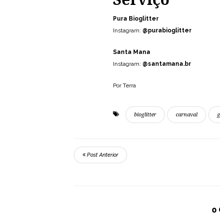
Pura Bioglitter
Instagram:
@purabioglitter
Santa Mana
Instagram:
@santamana.br
Por Terra
bioglitter
carnaval
g
Post Anterior
0