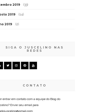
tembro 2019
(33)
osto 2019
(14)
lho 2019
(2)
SIGA O JUSCELINO NAS
REDES
CONTATO
r entrar em contato com a equipe do Blog do
celino? Envie seu email para
gdojuscelino@gmail.com