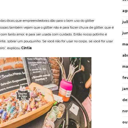
ag
 das dicas que empreendedoras dão para o bom uso do glitter
ju
ssoas também vejam que o glitter não é para fazer chuva de glitter, que é
ju
com tanto amor, é para ser usada com cuidado. Então nosso potinho é
ente, sobrar um pouquinho. Se você não for usar no corpo, se você for usar
ma
eiro”, explicou
Cíntia
ab
ma
fe
ja
de
no
ou