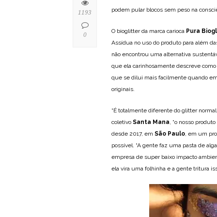
podem pular blocos sem peso na consci
1193
O bioglitter da marca carioca
Pura Biogl
0
Assídua no uso do produto para além das
não encontrou uma alternativa sustentáv
que ela carinhosamente descreve como u
que se dilui mais facilmente quando em
originais.
“É totalmente diferente do glitter norma
coletivo
Santa Mana
, “o nosso produto
desde 2017, em
São Paulo
, em um pro
possível. “A gente faz uma pasta de alg
empresa de super baixo impacto ambienta
ela vira uma folhinha e a gente tritura i