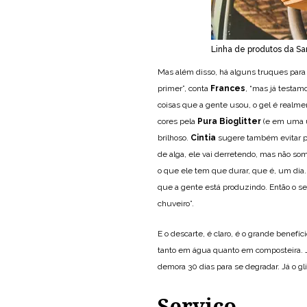
Linha de produtos da Sa
Mas além disso, há alguns truques para
primer”, conta
Frances
, “mas já testam
coisas que a gente usou, o gel é realmen
cores pela
Pura Bioglitter
(e em uma 
brilhoso.
Cintia
sugere também evitar pr
de alga, ele vai derretendo, mas não som
o que ele tem que durar, que é, um dia. E
que a gente está produzindo. Então o seu
chuveiro”.
E o descarte, é claro, é o grande benefí
tanto em água quanto em composteira. 
demora 30 dias para se degradar. Já o g
Serviço