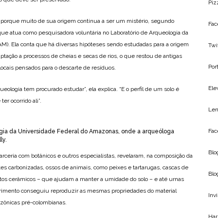
Piz
 porque muito de sua origem continua a ser um mistério, segundo
Fac
 que atua como pesquisadora voluntária no Laboratório de Arqueologia da
). Ela conta que há diversas hipóteses sendo estudadas para a origem
Twi
ptação a processos de cheias e secas de rios, o que restou de antigas
Por
ocais pensados para o descarte de resíduos.
Ele
ologia tem procurado estudar”, ela explica. “E o perfil de um solo é
r ocorrido ali”.
Len
Fac
ogia da Universidade Federal do Amazonas, onde a arqueóloga
ly.
Blo
arceria com botânicos e outros especialistas, revelaram, na composição da
tes carbonizadas, ossos de animais, como peixes e tartarugas, cascas de
Blo
mentos cerâmicos – que ajudam a manter a umidade do solo – e até urnas
erimento conseguiu reproduzir as mesmas propriedades do material
Inv
zônicas pré-colombianas.
Har