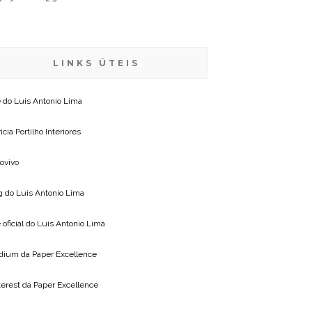
LINKS ÚTEIS
e do
Luis Antonio Lima
icia Portilho Interiores
lovivo
g do
Luis Antonio Lima
 oficial do
Luis Antonio Lima
dium da
Paper Excellence
terest da
Paper Excellence