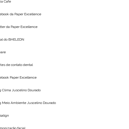
za Cafe
ebook da
Paper Excellence
tter da
Paper Excellence
tal do
BHELEDN
vare
tes de contato dental
ebook Paper Excellence
g Clima
Juscelino Dourado
g Meio Ambiente
Juscelino Dourado
isalign
monização facial