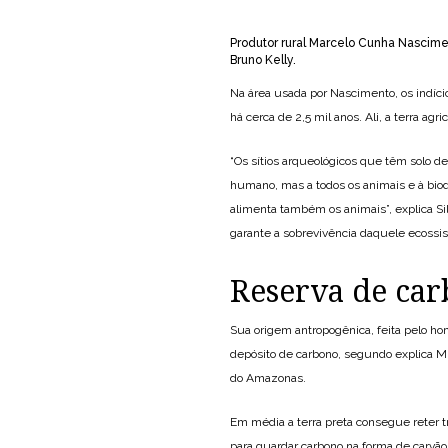
Produtor rural Marcelo Cunha Nascim
Bruno Kelly.
Na área usada por Nascimento, os indí
há cerca de 2,5 mil anos. Ali, a terra ag
“Os sítios arqueológicos que têm solo de
humano, mas a todos os animais e à bi
alimenta também os animais”, explica Silv
garante a sobrevivência daquele ecossis
Reserva de ca
Sua origem antropogênica, feita pelo h
depósito de carbono, segundo explica M
do Amazonas.
Em média a terra preta consegue reter t
para guardar carbono na forma de carvão