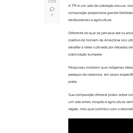
1208
A TPI é um solo de coloração escura, ric
composição proporciona grande fertilidad
0
desfavoráveis à agricultura.
Diferente do que se pensava até os anos
coletivo do homem da Amazônia nos últi
desafiar a ideia cultivada por décadas 
colonização europeia.
Pesquisas mostram que indígenas depo
pedaços de cerâmica, em locais específi
preta.
Sua composição oferece pistas sobre co
um solo antes inóspito à agricultura s
região, mas que contribui com o desma