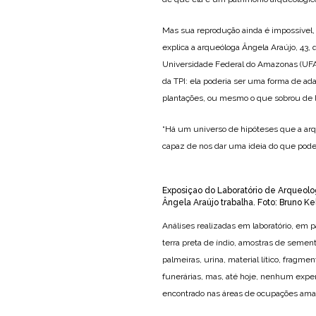
Mas sua reprodução ainda é impossível,
explica a arqueóloga Ângela Araújo, 43,
Universidade Federal do Amazonas (UFAM
da TPI: ela poderia ser uma forma de ada
plantações, ou mesmo o que sobrou de l
“Há um universo de hipóteses que a arque
capaz de nos dar uma ideia do que pode te
Exposiçao do Laboratório de Arqueol
Ângela Araújo trabalha. Foto: Bruno Kel
Análises realizadas em laboratório, em p
terra preta de índio, amostras de semen
palmeiras, urina, material lítico, frag
funerárias, mas, até hoje, nenhum exp
encontrado nas áreas de ocupações ama