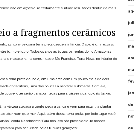
zendo isso em ações que certamente surtirão resultados dentro de mais
ag
ju
io a fragmentos cerâmicos
ju
to, 44, convive coma terra preta desde a infância. O solo é um recurso
ma
 entre junho e julho. Todos os anos as águas barrentas do rio Amazonas
ab
na e macaxeira, na comunidade São Francisco Terra Nova, no interior do
ma
re à terra preta de índio, em uma área com um pouco mais de dois
fe
vada do território, uma das poucas a não ficar submersa. Com ela,
ja
 couve, que serão transplantadas para a várzea quando o rio baixar.
de
á na várzea alagada a gente pega a canoa e vem para esta ilha plantar
sa adubar nem queimar. Aqui, além dessa terra preta, por todo lugar você
no
arvão”, conta Nascimento.“Para nós isso são provas de que nossos
ou
epararam para ser usada pelas futuras gerações”.