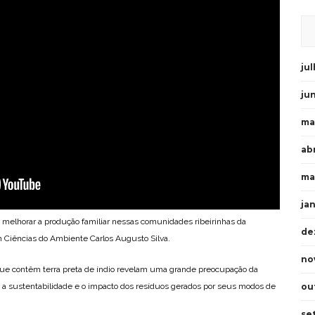
ju
ju
ma
abr
ma
ja
ra melhorar a produção familiar nessas comunidades ribeirinhas da
de
m Ciências do Ambiente Carlos Augusto Silva.
no
 que contêm terra preta de índio revelam uma grande preocupação da
 a sustentabilidade e o impacto dos resíduos gerados por seus modos de
ou
se