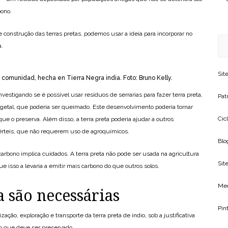
bono.
construção das terras pretas, podemos usar a ideia para incorporar no
a.
Sit
a comunidad, hecha en Tierra Negra india. Foto: Bruno Kelly.
estigando se é possível usar resíduos de serrarias para fazer terra preta,
Patr
getal, que poderia ser queimado. Este desenvolvimento poderia tornar
Cic
 o preserva. Além disso, a terra preta poderia ajudar a outros
érteis, que não requerem uso de agroquímicos.
Blo
arbono implica cuidados. A terra preta não pode ser usada na agricultura
Site
que isso a levaria a emitir mais carbono do que outros solos.
Me
a são necessárias
Pin
ização, exploração e transporte da terra preta de índio, sob a justificativa
o que deve ser preservado.