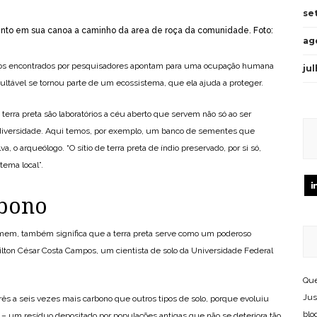
se
ento em sua canoa a caminho da area de roça da comunidade. Foto:
ag
cios encontrados por pesquisadores apontam para uma ocupação humana
ju
ricultável se tornou parte de um ecossistema, que ela ajuda a proteger.
 terra preta são laboratórios a céu aberto que servem não só ao ser
odiversidade. Aqui temos, por exemplo, um banco de sementes que
a, o arqueólogo. “O sítio de terra preta de índio preservado, por si só,
tema local”.
rbono
omem, também significa que a terra preta serve como um poderoso
ilton César Costa Campos, um cientista de solo da Universidade Federal
Que
Jus
rês a seis vezes mais carbono que outros tipos de solo, porque evoluiu
blo
 – um resíduo depositado por populações antigas que não se deteriora tão