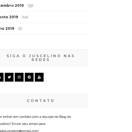
tembro 2019
(33)
osto 2019
(14)
lho 2019
(2)
SIGA O JUSCELINO NAS
REDES
CONTATO
r entrar em contato com a equipe do Blog do
celino? Envie seu email para
gdojuscelino@gmail.com