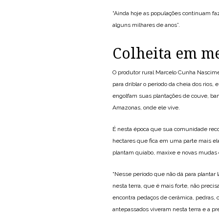
“Ainda hoje as populações continuam fa
alguns milhares de anos”.
Colheita em me
O produtor rural Marcelo Cunha Nascimen
para driblar o período da cheia dos rios,
engolfam suas plantações de couve, bana
Amazonas, onde ele vive.
É nesta época que sua comunidade recor
hectares que fica em uma parte mais ele
plantam quiabo, maxixe e novas mudas de
“Nesse período que não dá para plantar l
nesta terra, que é mais forte, não preci
encontra pedaços de cerâmica, pedras, c
antepassados viveram nesta terra e a pr