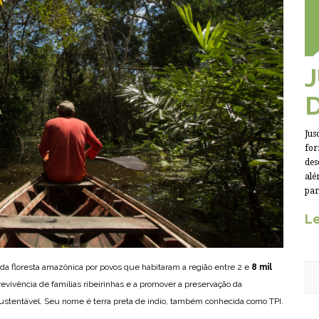
Jus
for
des
alé
par
Le
da floresta amazônica por povos que habitaram a região entre 2 e
8 mil
revivência de famílias ribeirinhas e a promover a preservação da
sustentável. Seu nome é terra preta de índio, também conhecida como TPI.