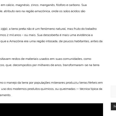
o em cálcio, magnésio, zinco, manganês, fósforo e carbono. Sua
e, atributo raro na região amazônica, onde os solos ácidos são
 1990, a terra preta não é um fenômeno natural, mas fruto do trabalho
mos 2 mil anos – ou mais. Sua descoberta é mais uma evidência a
de que a Amazônia era uma região intocada, de poucos habitantes, antes da
sitavam restos de materiais usados em suas comunidades, como
cos, que, decompostos por milhares de anos, transformaram-se na terra
mo o manejo da terra por populações milenares produziu terras férteis em
em uso dos modernos produtos químicos, ou queimadas — técnica típica da
tamento.
Su