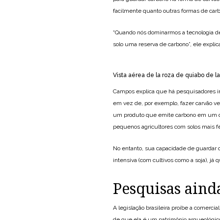
facilmente quanto outras formas de car
“Quando nós dominarmos a tecnologia de 
solo uma reserva de carbono”, ele explic
Vista aérea de la roza de quiabo de l
Campos explica que há pesquisadores inv
em vez de, por exemplo, fazer carvão ve
um produto que emite carbono em um que
pequenos agricultores com solos mais f
No entanto, sua capacidade de guardar c
intensiva (com cultivos como a soja), já 
Pesquisas aind
A legislação brasileira proíbe a comercial
de que ela é um patrimônio arqueológic