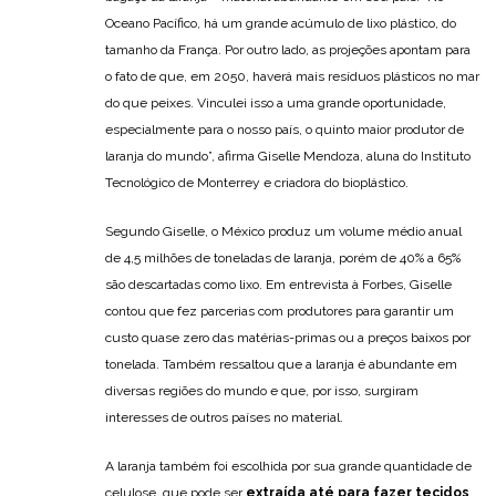
Oceano Pacífico, há um grande acúmulo de lixo plástico, do
tamanho da França. Por outro lado, as projeções apontam para
o fato de que, em 2050, haverá mais resíduos plásticos no mar
do que peixes. Vinculei isso a uma grande oportunidade,
especialmente para o nosso país, o quinto maior produtor de
laranja do mundo”, afirma Giselle Mendoza, aluna do Instituto
Tecnológico de Monterrey e criadora do bioplástico.
Segundo Giselle, o México produz um volume médio anual
de 4,5 milhões de toneladas de laranja, porém de 40% a 65%
são descartadas como lixo. Em entrevista à Forbes, Giselle
contou que fez parcerias com produtores para garantir um
custo quase zero das matérias-primas ou a preços baixos por
tonelada. Também ressaltou que a laranja é abundante em
diversas regiões do mundo e que, por isso, surgiram
interesses de outros países no material.
A laranja também foi escolhida por sua grande quantidade de
celulose, que pode ser
extraída até para fazer tecidos
.