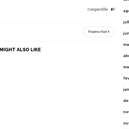
Compartilhe
ag
ju
Próximo Post
ju
ma
MIGHT ALSO LIKE
ab
ma
fe
ja
de
no
ou