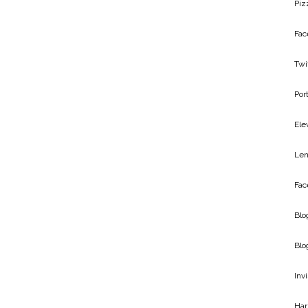
Piz
Fac
Twi
Por
Ele
Len
Fac
Blo
Blo
Inv
Har