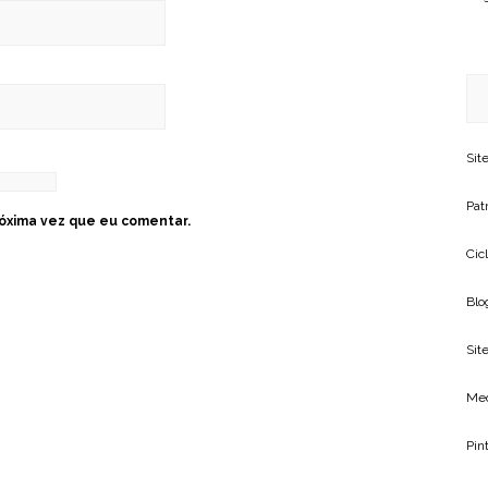
Sit
Patr
óxima vez que eu comentar.
Cic
Blo
Site
Me
Pin