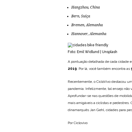
Hangzhou, China
Bern, Suíça
Bremen, Alemanha
Hannover, Alemanha
Foto: Emil Widlund | Unsplash
A pontuação detalhada de cada cidade e
2019
. Por lá, você também encontra as
Recentemente, o CicloVivo destacou um
pandemia. Infelizmente, tal ensejo não
Aprofundar-se nas questões de mobilidad
mais amigáveis a ciclistas e pedestres
dinamarquês Jan Gehl, cidades para pe
Por Ciclovivo