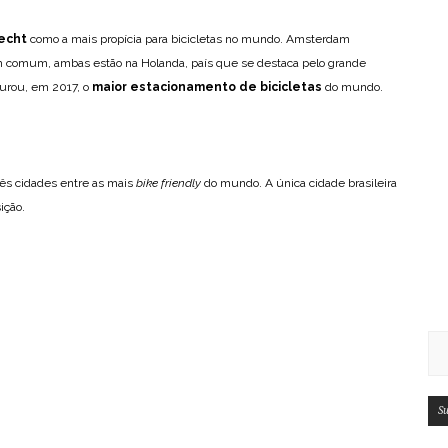
echt
como a mais propícia para bicicletas no mundo. Amsterdam
m comum, ambas estão na Holanda, país que se destaca pelo grande
gurou, em 2017, o
maior estacionamento de bicicletas
do mundo.
s cidades entre as mais
bike friendly
do mundo. A única cidade brasileira
ição.
Su