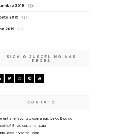
tembro 2019
(33)
osto 2019
(14)
lho 2019
(2)
SIGA O JUSCELINO NAS
REDES
CONTATO
r entrar em contato com a equipe do Blog do
celino? Envie seu email para
gdojuscelino@gmail.com