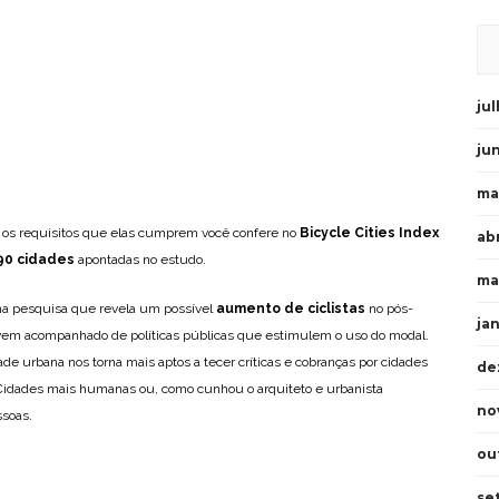
ju
ju
ma
 os requisitos que elas cumprem você confere no
Bicycle Cities Index
abr
90 cidades
apontadas no estudo.
ma
a pesquisa que revela um possível
aumento de ciclistas
no pós-
ja
 vem acompanhado de políticas públicas que estimulem o uso do modal.
e urbana nos torna mais aptos a tecer críticas e cobranças por cidades
de
. Cidades mais humanas ou, como cunhou o arquiteto e urbanista
no
ssoas.
ou
se