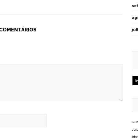
se
ag
 COMENTÁRIOS
ju
Que
Jus
blo