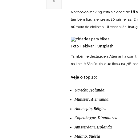
0
No topo do ranking está a cidade de
Utr
também figura entre as 10 primeiras. E
número de ciclistas. Utrecht aliás, inau
Foto: Febiyan | Unsplash
Também é destaque a Alemanha com trê
na lista é São Paulo, que ficou na 76ª pos
Veja o top 10:
Utrecht, Holanda
Munster, Alemanha
Antuérpia, Bélgica
Copenhague, Dinamarca
Amsterdam, Holanda
Malmo, Suécia