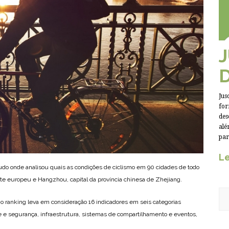
Jus
for
des
alé
par
Le
o onde analisou quais as condições de ciclismo em 90 cidades de todo
te europeu e Hangzhou, capital da província chinesa de Zhejiang.
, o ranking leva em consideração 16 indicadores em seis categorias
ime e segurança, infraestrutura, sistemas de compartilhamento e eventos,