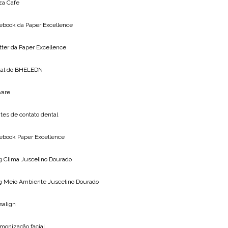
za Cafe
ebook da
Paper Excellence
tter da
Paper Excellence
tal do
BHELEDN
vare
tes de contato dental
ebook Paper Excellence
g Clima
Juscelino Dourado
g Meio Ambiente
Juscelino Dourado
isalign
monização facial