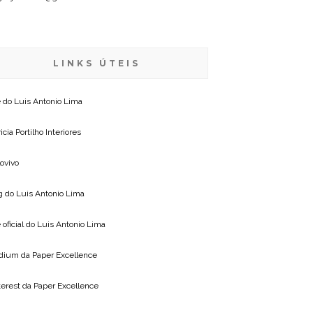
LINKS ÚTEIS
e do
Luis Antonio Lima
icia Portilho Interiores
lovivo
g do
Luis Antonio Lima
 oficial do
Luis Antonio Lima
dium da
Paper Excellence
terest da
Paper Excellence